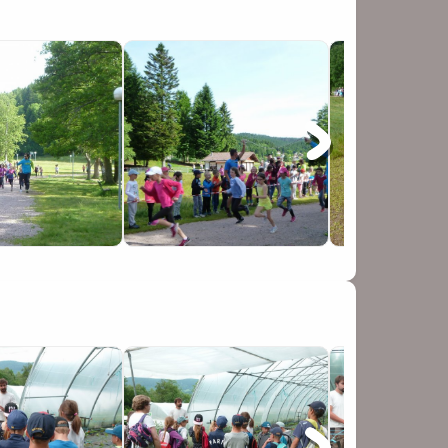
rs de cette course, et en particulier nos
rcours !
Tholy et 4 par l'école de Granges. Bravo !
ans qui nous ne pourrions pas organiser une si