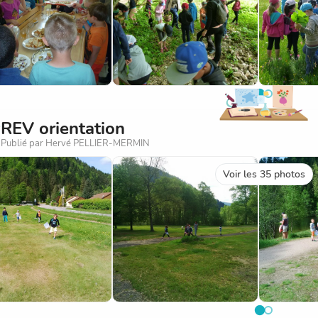
on, certaines plantes comme le bouton d'or sont toxiques ! Si, o
ieux ne pas en manger.
à Mme Obrecht pour son intervention et à Sabrina pour son acc
aux mamans qui nous ont accompagnés et qui n'ont pas hésité à 
REV orientation
Publié par Hervé PELLIER-MERMIN
ement
Voir les 35 photos
m
e
 n° 1