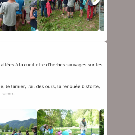
llées à la cueillette d'herbes sauvages sur les
 le lamier, l'ail des ours, la renouée bistorte,
 sapin...
s les locaux de la cantine et ont préparé divers
s ours, fromage de chèvre au lierre terrestre.
leurs différents mets.