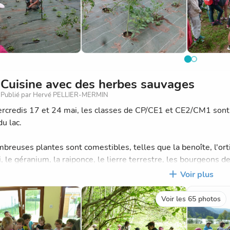
Cuisine avec des herbes sauvages
Publié par Hervé PELLIER-MERMIN
 1 : CE2 filles nées en 2008)
rcredis 17 et 24 mai, les classes de CP/CE1 et CE2/CM1 sont a
du lac.
reuses plantes sont comestibles, telles que la benoîte, l'ortie,
i, le géranium, la raiponce, le lierre terrestre, les bourgeons de
Voir plus
GE
une cueillette très fructueuse, les classes se sont rendues dan
et gâteaux aux herbes : mouillettes au carvi, tartines à l'ail de
Voir les 65 photos
erminer, nos petits cuisiniers "en herbe" ont goûté et apprécié 