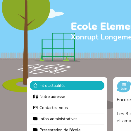
Ecole Eleme
Xonrupt Longem
08
Fil d'actualités
Juin
Notre adresse
Encore
Contactez-nous
Les 3 
Infos administratives
et ami
Présentation de l'école