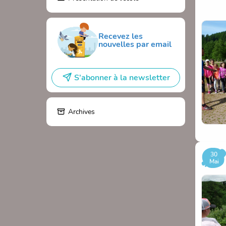
Nous fé
vainqu
Recevez les
8 méda
nouvelles par email
Merci 
S'abonner à la newsletter
belle 
Résult
Archives
30
Mai