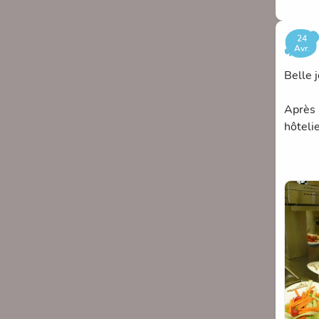
Xonru
24
Avr.
Belle 
4
Après 
Charlo
hôteli
Xonru
Les pl
parent
Un gra
5
toutes 
Sara
Le Tho
On a m