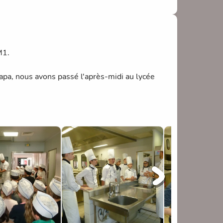
M1.
papa, nous avons passé l'après-midi au lycée
s différents mets et amuse-bouches que les
qui nous ont offert une soirée fort appréciée de
plateaux. Elvina