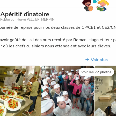
pt-Longemer
Apéritif dînatoire
Publié par Hervé PELLIER-MERMIN
journée de reprise pour nos deux classes de CP/CE1 et CE2/C
avoir goûté de l'ail des ours récolté par Roman, Hugo et leur 
tte
er où les chefs cuisiniers nous attendaient avec leurs élèves.
pt-Longemer
us grands ont chapeauté les plus petits dans la réalisation de
Voir plus
s ont dégustés en soirée.
Voir les 72 photos
nd merci à Romaric, Olivier et toute l'équipe du lycée hôtelier 
les familles.
ly
angé avec Papa et Maman, c’était du dessert. Et on a porté les 