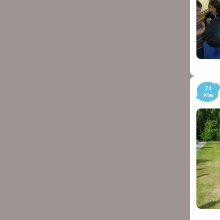
Attenti
vaut m
Merci 
Merci 
24
Mai
Class
Préno
Villag
course