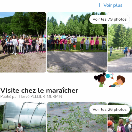
licitons tous les enfants qui ont fait preuve d'un réel effort lo
Voir plus
eurs qui ont couru à un rythme très soutenu tout au long du pa
Voir les 79 photos
illes ont été remportées par notre école, 6 par les enfants du 
à tous les parents qui se sont encore fortement mobilisés et s
compétition.
ats :
Visite chez le maraîcher
Publié par Hervé PELLIER-MERMIN
Voir les 26 photos